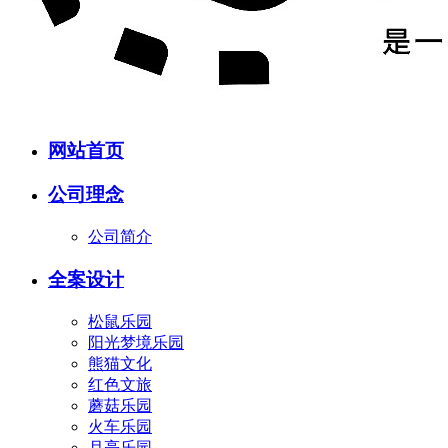
网站首页
公司理念
公司简介
全案设计
松鼠乐园
阳光梦境乐园
熊猫文化
红色文旅
蘑菇乐园
火车乐园
月亮乐园