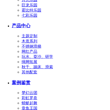
巨龙乐园
霍比特乐园
七彩乐园
产品中心
主题定制
木质系列
不锈钢滑梯
网红产品
玩水、耍沙、研学
绳网拓展
秋千、蹦床、滑索
其他配套
案例鉴赏
梦幻云团
彩虹罗盘
蜻蜓起舞
章鱼王国