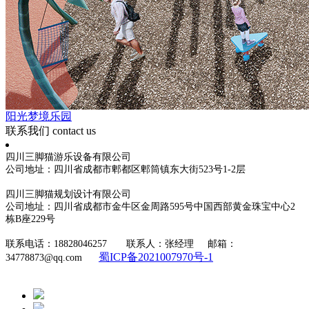
阳光梦境乐园
联系我们
contact us
四川三脚猫游乐设备有限公司
公司地址：四川省成都市郫都区郫筒镇东大街523号1-2层
四川三脚猫规划设计有限公司
公司地址：四川省成都市金牛区金周路595号中国西部黄金珠宝中心2
栋B座229号
联系电话：18828046257 联系人：张经理 邮箱：
蜀ICP备2021007970号-1
34778873@qq.com