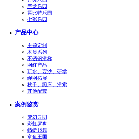
巨龙乐园
霍比特乐园
七彩乐园
产品中心
主题定制
木质系列
不锈钢滑梯
网红产品
玩水、耍沙、研学
绳网拓展
秋千、蹦床、滑索
其他配套
案例鉴赏
梦幻云团
彩虹罗盘
蜻蜓起舞
章鱼王国