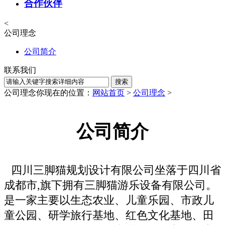
合作伙伴
<
公司理念
公司简介
联系我们
公司理念
你现在的位置：
网站首页
>
公司理念
>
公司简介
四川三脚猫规划设计有限公司
坐落于四川省
成都市,旗下拥有三脚猫游乐设备有限公司。
是一家主要以生态农业、儿童乐园、市政儿
童公园、研学旅行基地、红色文化基地、田