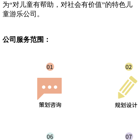
为“对儿童有帮助，对社会有价值”的特色儿
童游乐公司。
公司服务范围：