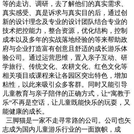
等的走访、调研，去了解他们的真实需求、
真实感受、真是诉求与真实目的后，通过创
新的设计理念及专业的设计团队结合专业的
技术把控能力，整合资源，优化结构，控制
成本以及多年的实战落地经验的等来帮助政
府与企业打造富有创意且舒适的成长游乐体
验公司。通过运营思维，置入亲子互动、研
学旅行、传统文化、农耕文化、红色文化等
相关项目或课程来让各园区突出特色，增加
粘性，以此来吸引众多客群。同时又能引导
儿童教育与亲子陪伴的正确方式，让“寓教于
乐”不再是空话，让儿童既能快乐的玩耍，又
能健康的成长。
三脚猫是一家不走寻常路的公司。公司也矢
志成为国内儿童游乐行业的一面旗帜，成