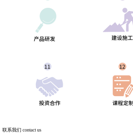
联系我们
contact us