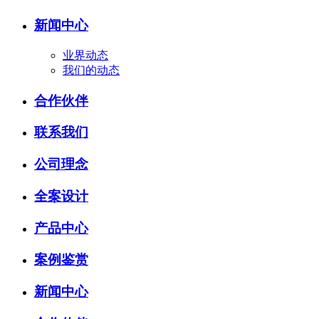
新闻中心
业界动态
我们的动态
合作伙伴
联系我们
公司理念
全案设计
产品中心
案例鉴赏
新闻中心