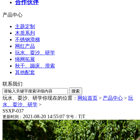
合作伙伴
产品中心
主题定制
木质系列
不锈钢滑梯
网红产品
玩水、耍沙、研学
绳网拓展
秋千、蹦床、滑索
其他配套
联系我们
玩水、耍沙、研学
你现在的位置：
网站首页
>
产品中心
>
玩
水、耍沙、研学
>
SSXP-037
2021-08-20 14:55:07
T
|
T
更新时间：
字号：