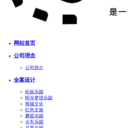
网站首页
公司理念
公司简介
全案设计
松鼠乐园
阳光梦境乐园
熊猫文化
红色文旅
蘑菇乐园
火车乐园
月亮乐园