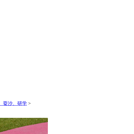
、耍沙、研学
>